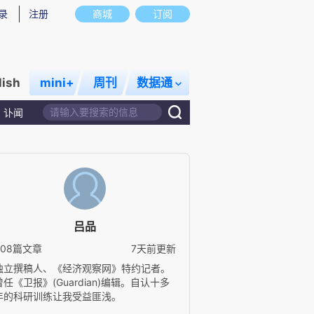
录
注册
商城
订阅
lish
mini+
周刊
数据通
讣闻
吕品
308篇文章
7天前更新
独立撰稿人、《经济观察网》特约记者。
曾任《卫报》(Guardian)编辑。自认十多
年的科研训练让我受益匪浅。