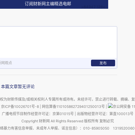
订阅财新网主编精选电邮
新网观点
发布
本篇文章暂无评论
权为财新传媒及/或相关权利人专属所有或持有。未经许可，禁止进行转载、摘编、
京ICP备10026701号-8
|
网信算备110105862729401250013号
|
京公网安备 11
广播电视节目制作经营许可证：京第01015号
|
出版物经营许可证：第直100013号
Copyright 财新网 All Rights Reserved 版权所有 复制必究
建于挪威Bergen
害信息举报、未成年人举报、谣言信息）：010-85905050 13195200605 举报邮