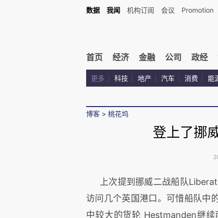
数据
我闻
机构订阅
会议
Promotion
首页
经济
金融
公司
政经
更多
科技
地产
汽车
消费
能
博客
>
桃花坞
登上了挪威
2
上次提到
挪威二战船队Libera
访问几个英国港口。可惜船队中
中较大的货轮 Hestmande