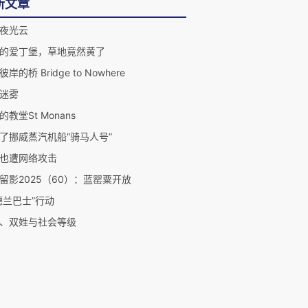
新文章
夜光云
的爱丁堡，草地竟然黄了
岸的桥 Bridge to Nowhere
迷雾
的教堂St Monans
了挪威蒸汽机船“骑马人号”
也遭网络攻击
留影2025（60）：蓝罂粟开放
德兰巴士”行动
、双姓与社会等级