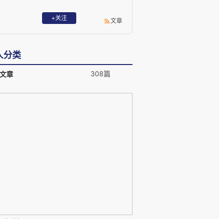
+关注
文章
人分类
308篇
文章