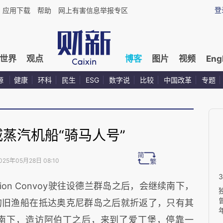
登
应用下载
帮助
网上有害信息举报专区
世界
观点
博客
图片
视频
Eng
源
健康
环科
民生
ESG
数字说
比较
中国改革
专题
蒸汽机船“骑马人号”
025年05月28日 08:10
tion Convoy驶往设德兰群岛
之后，会继续南下，
的旧渔船在抵达奥克尼群岛之后就折返了，只有其
n继续南下，造访阿伯丁之后，来到了爱丁堡，停靠一