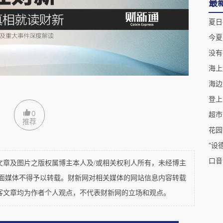
最
夏日
今夏
起来的
没有彼
海上
1911年的蒸汽货轮，船体不大（长约60米），船速较
海边
运。参加过一战和二战，二战期间，挪威遭德国入
登上
挪威政府征用，驶往英国。二战期间它一直在英国
0
超市
推荐
虽曾遭受德军攻击但全身而退。
花园
“设
口音
及图片之版权属博主本人及/或相关权利人所有，未经博主
平面媒体不得予以转载。财新网对相关媒体的网站信息内容转载
客文章均为作者个人观点，不代表财新网的立场和观点。