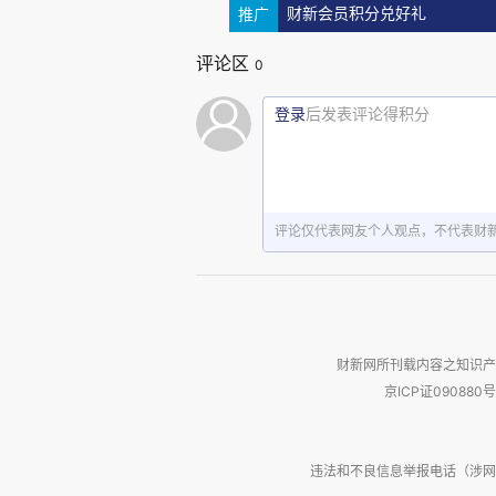
推广
财新会员积分兑好礼
评论区
0
登录
后发表评论得积分
评论仅代表网友个人观点，不代表财
财新网所刊载内容之知识产
京ICP证090880号
轮机舱门上的这块铭牌：1911年
违法和不良信息举报电话（涉网络暴力有