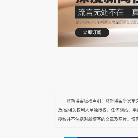
船体的钢板还是这样一块块铆
Hestmanden是一艘建于
慢（时速7节），用于沿海岸线货
侵那一天，它正在海上，立刻被
海岸线上各个港口之间从事运输，
财新博客版权声明：财新博客所发布文章
及/或相关权利人单独授权，任何网站、
授权并不包括财新博客的文章及图片。博