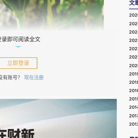
文
20
20
20
登录即可阅读全文
20
20
202
立即登录
20
201
没有账号？
现在注册
201
201
201
 poppy
201
201
之一，无疑是蓝罂粟又开放了。
201