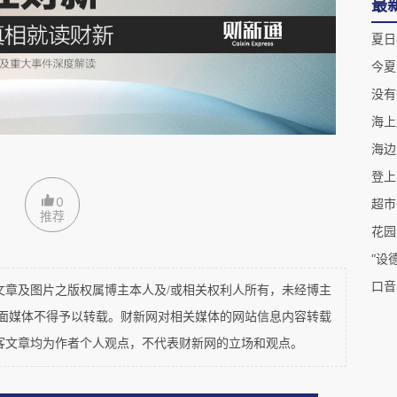
兰的布兰克林花园
，那是2019年。惊艳之下，决
最
常难种，所以当时作出这个决定，可算是无知者无
夏日
今夏
没有彼
几经失败，终于在2022年，种在地里的6株和花
海上
海边
登上
0
兴得太早了。它们大部分没有挨过冬天，以后的两
超市
推荐
花园
但是每年都长得矮小，没有开花。我们也学会了用
“设
而出之后，长得十分茁壮，高度达到50 cm，比
口音
及图片之版权属博主本人及/或相关权利人所有，未经博主
然后出现了3个花苞，现在开了第一朵。虽然没法和
平面媒体不得予以转载。财新网对相关媒体的网站信息内容转载
但这朵真是十分娇艳。
客文章均为作者个人观点，不代表财新网的立场和观点。
n Blue Poppy）是它的俗名，学名是大花绿绒蒿