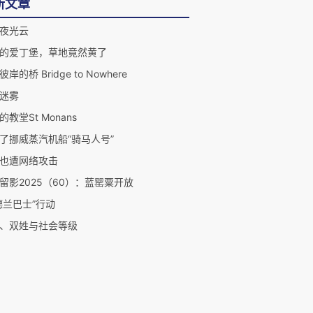
新文章
夜光云
的爱丁堡，草地竟然黄了
岸的桥 Bridge to Nowhere
迷雾
的教堂St Monans
了挪威蒸汽机船“骑马人号”
也遭网络攻击
留影2025（60）：蓝罂粟开放
德兰巴士”行动
、双姓与社会等级