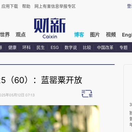
登
应用下载
帮助
网上有害信息举报专区
世界
观点
博客
图片
视频
Eng
源
健康
环科
民生
ESG
数字说
比较
中国改革
专题
25（60）：蓝罂粟开放
025年05月12日 07:13