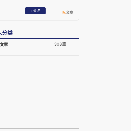
+关注
文章
人分类
308篇
文章