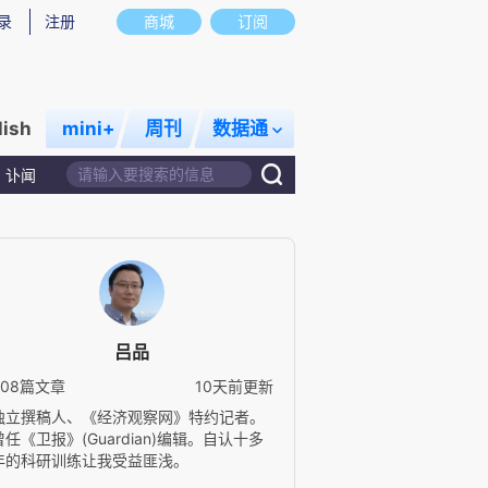
录
注册
商城
订阅
lish
mini+
周刊
数据通
讣闻
吕品
308篇文章
10天前更新
独立撰稿人、《经济观察网》特约记者。
曾任《卫报》(Guardian)编辑。自认十多
年的科研训练让我受益匪浅。