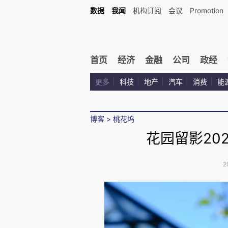
数据
我闻
机构订阅
会议
Promotion
首页
经济
金融
公司
政经
更多
科技
地产
汽车
消费
能
博客
>
桃花坞
花园留影20
2