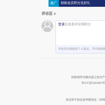
推广
（Meconopsis）。
财新会员积分兑好礼
评论区
0
摄于2025年5月8日。
登录
后发表评论得积分
评论仅代表网友个人观点，不代表财
财新网所刊载内容之知识产
京ICP证090880号
违法和不良信息举报电话（涉网络暴力有