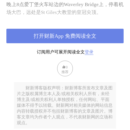
晚上8点爱丁堡火车站边的Waverley Bridge上，停着机
场大巴，远处是St Giles大教堂的皇冠尖顶。
平静的夜晚，正在准备迎接明天的大风，这个以《魔
戒》角色伊欧玟命名的风暴（Storm Éowyn）将在1月
打开财新App 免费阅读全文
24日抵达爱丁堡，预报风速最高可达77英里，即124公
里，已经达到12级大风的标准，英国气象局发出了红
订阅用户可展开阅读全文
登录
色警报（Red Warning），覆盖苏格兰中央地带
（Central Belt）和苏格兰西南部。
0
今天傍晚我在从曼彻斯特到爱丁堡的火车上，忽然每
推荐
个人的手机都先后发出怪异的声音，并不尖锐却很刺
耳，在车厢内此起彼伏。原来这个红色警报正在被强
财新博客版权声明：财新博客所发布文章及图
片之版权属博主本人及/或相关权利人所有，未经
行推送到每个人的手机上，其中的建议是请勿在1月24
博主及/或相关权利人单独授权，任何网站、平面
日在苏格兰和英格兰北部等地使用交通工具。幸好我
媒体不得予以转载。财新网对相关媒体的网站信息
今天回爱丁堡，不然明天火车就停运了。爱丁堡机场
内容转载授权并不包括财新博客的文章及图片。博
客文章均为作者个人观点，不代表财新网的立场和
的许多班机都已经取消，到时候这辆机场大巴能不能
观点。
开出来都很难说。